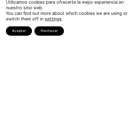
Utilizamos cookies para ofrecerte la mejor experiencia en
Gallifa, y la colaboración con artistas de renombre como
nuestro sitio web.
Raoul Dufy y Joan Miró, fue reconocida en los principales
You can find out more about which cookies we are using or
museos y salas de exposiciones del mundo.
switch them off in
settings
.
Aceptar
Rechazar
La forma es el soporte
del esmalte, y es en el
esmalte donde cifro
toda mi capacidad
creativa
JOSEP LLORENS ARTIGAS