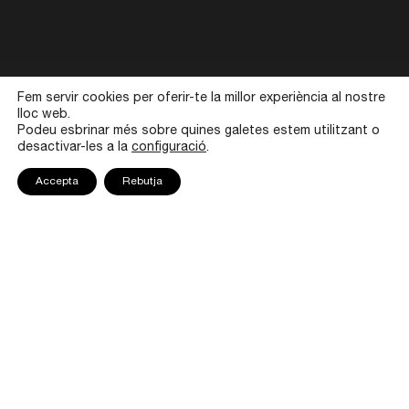
Fem servir cookies per oferir-te la millor experiència al nostre
lloc web.
Podeu esbrinar més sobre quines galetes estem utilitzant o
desactivar-les a la
configuració
.
Accepta
Rebutja
Vídeo
Vídeo
Vídeo