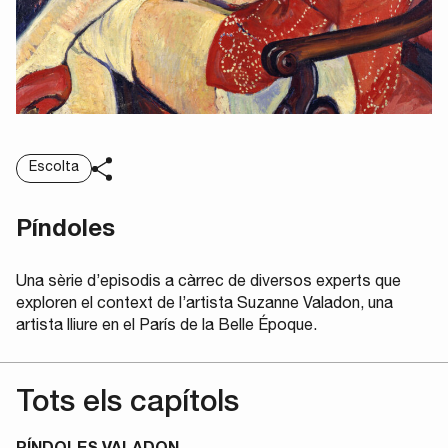
Escolta
Píndoles
Una sèrie d’episodis a càrrec de diversos experts que
exploren el context de l’artista Suzanne Valadon, una
artista lliure en el París de la Belle Époque.
Tots els capítols