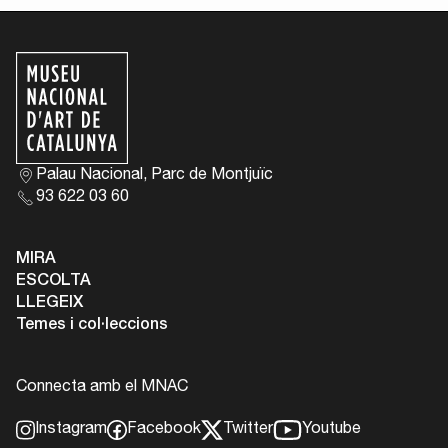
Palau Nacional, Parc de Montjuïc
93 622 03 60
MIRA
ESCOLTA
LLEGEIX
Temes i col·leccions
Connecta amb el MNAC
Instagram
Facebook
Twitter
Youtube