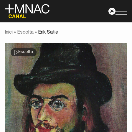
Inici
»
Escolta
»
Erik Satie
Escolta