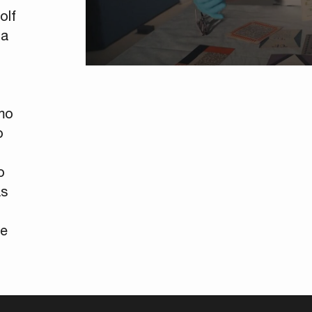
olf
la
smo
o
o
as
re